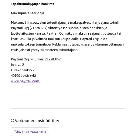
Tapahtumalippujen hankinta
Maksupalvelutarjoaja
Maksunvälityspalvelun toteuttajana ja maksupalveluntarjoajana toimii
Paytrail Oyj (2122839-7) yhteistyössä suomalaisten pankkien ja
luottolaitosten kanssa. Paytrail Oyj näkyy maksun saajana tiliotteella tai
korttilaskulla ja välittää maksun kauppiaalle. Paytrail Oyj:llä on
maksulaitoksen toimilupa. Reklamaatiotapauksissa pyydämme ottamaan
ensisijaisesti yhteyttä tuotteen toimittajaan.
Paytrail Oyj, y-tunnus: 2122839-7
Innova 2
Lutakonaukio 7
40100 Jyväskylä
www.paytrail.com
©
Varkauden Insinöörit ry
Tehty Yhdistysavaimella